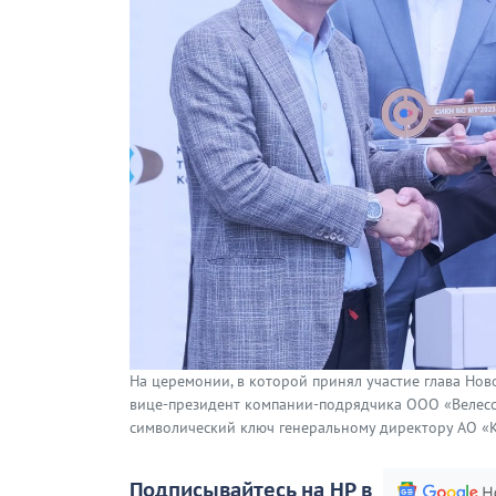
На церемонии, в которой принял участие глава Нов
вице-президент компании-подрядчика ООО «Велесс
символический ключ генеральному директору АО «К
Подписывайтесь на НР в