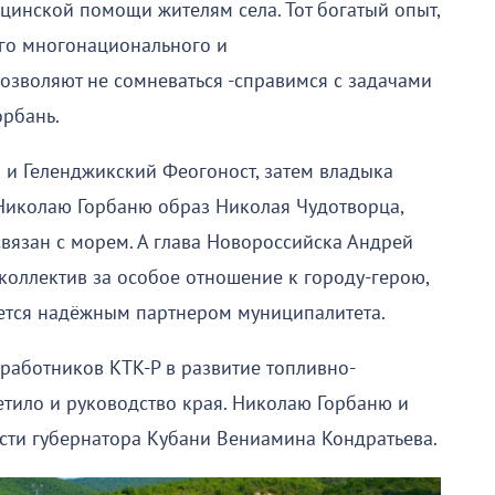
ицинской помощи жителям села. Тот богатый опыт,
его многонационального и
озволяют не сомневаться -справимся с задачами
орбань.
 и Геленджикский Феогоност, затем владыка
Николаю Горбаню образ Николая Чудотворца,
связан с морем. А глава Новороссийска Андрей
коллектив за особое отношение к городу-герою,
яется надёжным партнером муниципалитета.
работников КТК-Р в развитие топливно-
етило и руководство края. Николаю Горбаню и
сти губернатора Кубани Вениамина Кондратьева.