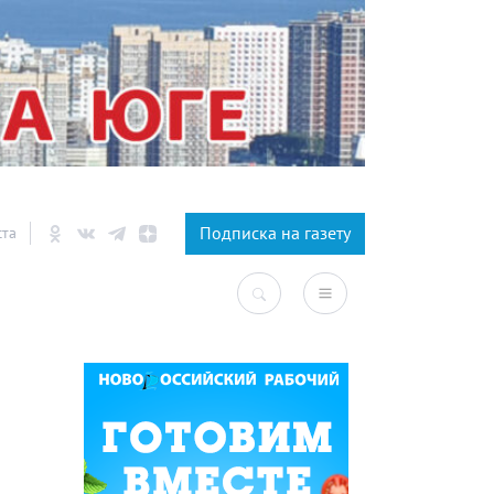
×
Подписка на газету
ста