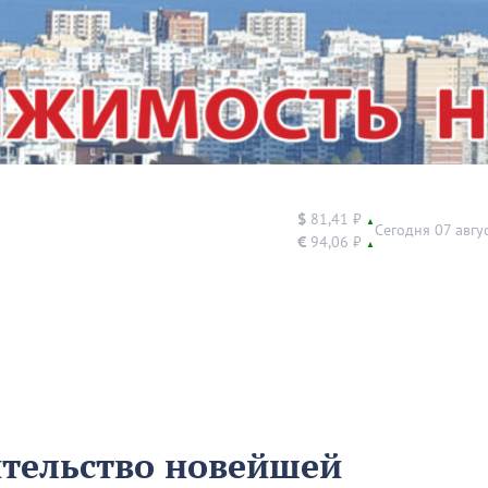
$
81,41 ₽
▲
Сегодня 07 авгу
€
94,06 ₽
▲
ительство новейшей