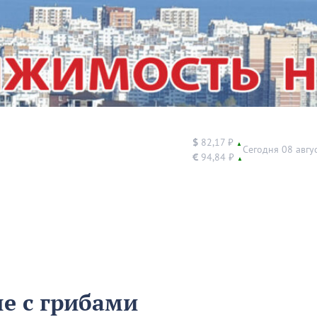
$
82,17 ₽
▲
Сегодня 08 авгу
€
94,84 ₽
▲
е с грибами