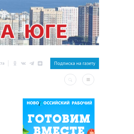
×
Подписка на газету
ста