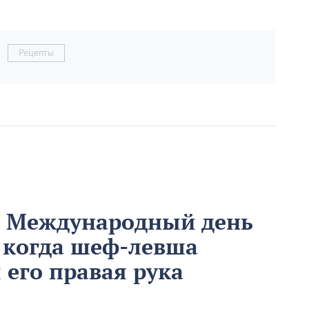
Рецепты
м Международный день
 когда шеф-левша
ы его правая рука