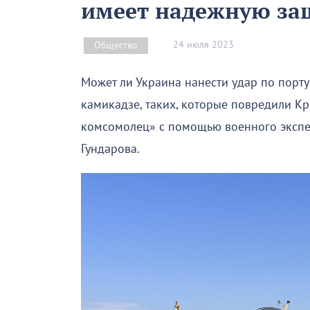
имеет надежную защ
24 июля 2023
Общество
Может ли Украина нанести удар по порт
камикадзе, таких, которые повредили К
комсомолец» с помощью военного экспер
Гундарова.