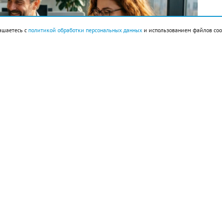
ашаетесь с
политикой обработки персональных данных
и использованием файлов coo
империи ацтеков Теночтитлан