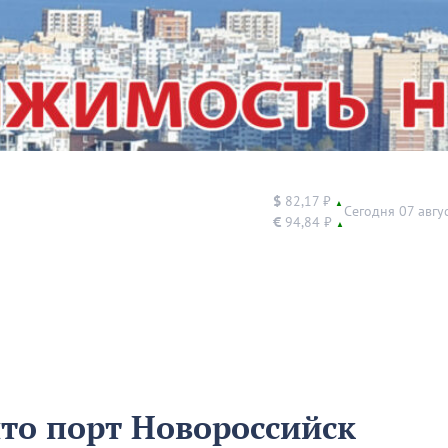
$
82,17 ₽
▲
Сегодня 07 авгу
€
94,84 ₽
▲
что порт Новороссийск