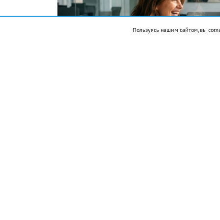
Пользуясь нашим сайтом, вы согл
Фото автора. Сгенерировано ИИ
Подписывайтесь на НР в
События
1521 — Эрнан Кортес захватил столицу 