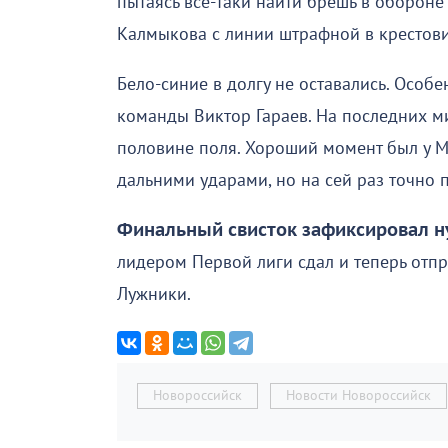
пытаясь все-таки найти брешь в оборон
Калмыкова с линии штрафной в крестов
Бело-синие в долгу не оставались. Особ
команды Виктор Гараев. На последних м
половине поля. Хороший момент был у М
дальними ударами, но на сей раз точно 
Финальный свисток зафиксировал 
лидером Первой лиги сдал и теперь отпр
Лужники.
Новороссийск
Новости Новороссийск