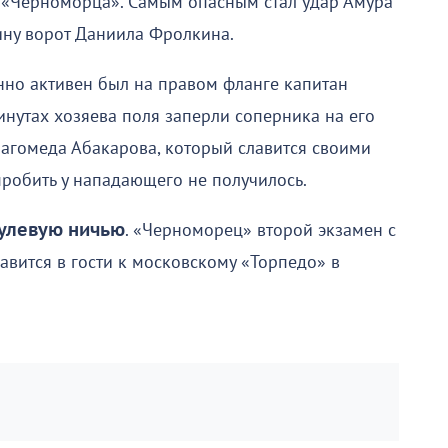
е «Черноморца». Самым опасным стал удар Амура
ину ворот Даниила Фролкина.
енно активен был на правом фланге капитан
инутах хозяева поля заперли соперника на его
агомеда Абакарова, который славится своими
пробить у нападающего не получилось.
нулевую ничью
. «Черноморец» второй экзамен с
авится в гости к московскому «Торпедо» в