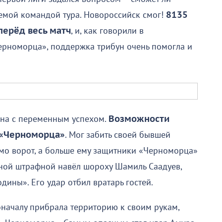
емой командой тура. Новороссийск смог!
8135
перёд весь матч
, и, как говорили в
ерноморца», поддержка трибун очень помогла и
 она с переменным успехом.
Возможности
у «Черноморца»
. Мог забить своей бывшей
мо ворот, а больше ему защитники «Черноморца»
жной штрафной навёл шороху Шамиль Саадуев,
ины». Его удар отбил вратарь гостей.
началу прибрала территорию к своим рукам,