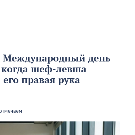
м Международный день
 когда шеф-левша
ы его правая рука
 отмечаем