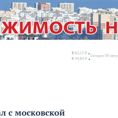
$
82,17 ₽
▲
Сегодня 09 авгу
€
94,84 ₽
▲
л с московской