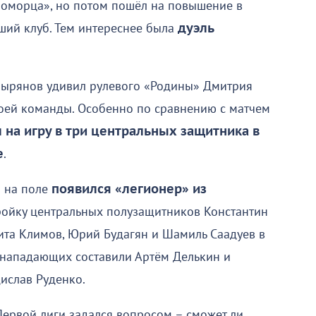
номорца», но потом пошёл на повышение в
ший клуб. Тем интереснее была
дуэль
 Зырянов удивил рулевого «Родины» Дмитрия
оей команды. Особенно по сравнению с матчем
на игру в три центральных защитника в
е
.
а на поле
появился «легионер» из
тройку центральных полузащитников Константин
ита Климов, Юрий Будагян и Шамиль Саадуев в
 нападающих составили Артём Делькин и
ислав Руденко.
ервой лиги задался вопросом – сможет ли