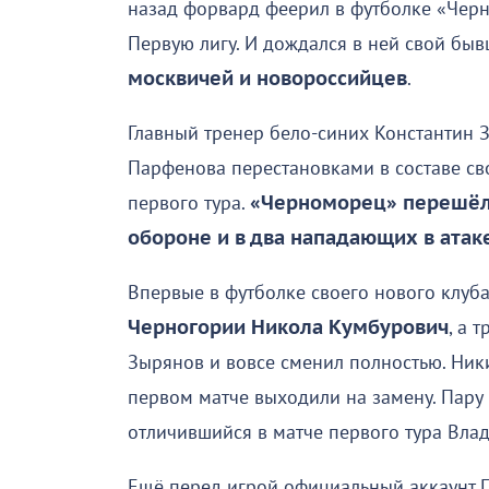
назад форвард феерил в футболке «Чер
Первую лигу. И дождался в ней свой быв
москвичей и новороссийцев
.
Главный тренер бело-синих Константин
Парфенова перестановками в составе св
первого тура.
«Черноморец» перешёл 
обороне и в два нападающих в атак
Впервые в футболке своего нового клуб
Черногории Никола Кумбурович
, а 
Зырянов и вовсе сменил полностью. Ник
первом матче выходили на замену. Пару
отличившийся в матче первого тура Влад
Ещё перед игрой официальный аккаунт П