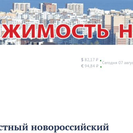
$
82,17 ₽
▲
Сегодня 07 авгу
€
94,84 ₽
▲
стный новороссийский