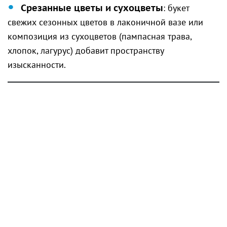
Срезанные цветы и сухоцветы
: букет
свежих сезонных цветов в лаконичной вазе или
композиция из сухоцветов (пампасная трава,
хлопок, лагурус) добавит пространству
изысканности.
4. Настенный декор: галерея
воспоминаний и искусства
Пустые стены часто создают ощущение
незавершённости интерьера. Заполнить их можно
даже без сверления — с помощью современных
клейких креплений или модульных систем.
Постеры и картины
: подберите графичные