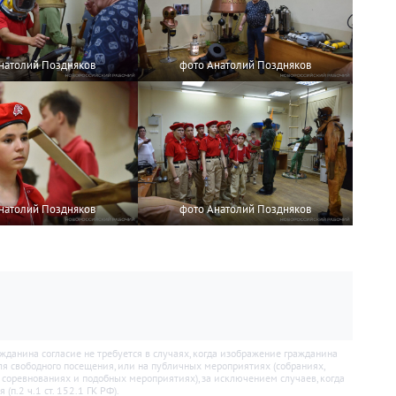
натолий Поздняков
фото Анатолий Поздняков
натолий Поздняков
фото Анатолий Поздняков
анина согласие не требуется в случаях, когда изображение гражданина
для свободного посещения, или на публичных мероприятиях (собраниях,
х соревнованиях и подобных мероприятиях), за исключением случаев, когда
п.2 ч.1 ст. 152.1 ГК РФ).