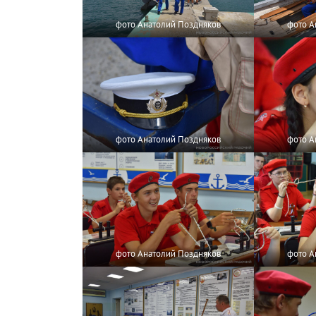
фото Анатолий Поздняков
фото А
фото Анатолий Поздняков
фото А
фото Анатолий Поздняков
фото А