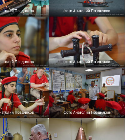
натолий Поздняков
фото Анатолий Поздняков
натолий Поздняков
фото Анатолий Поздняков
натолий Поздняков
фото Анатолий Поздняков