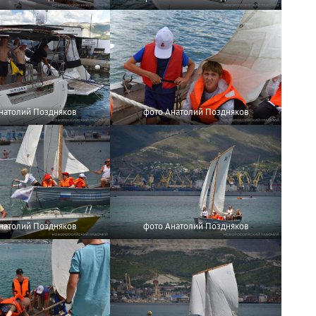
натолий Поздняков
фото Анатолий Поздняков
натолий Поздняков
фото Анатолий Поздняков