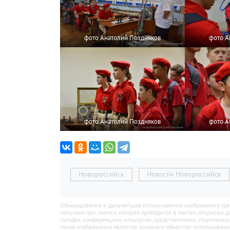
фото Анатолий Поздняков
фото А
фото Анатолий Поздняков
фото А
Новороссийск
Новости Новороссийск
Обнародование и дальнейшее использование изображения гражд
получено при съемке, которая проводится в местах, открытых 
съездах, конференциях, концертах, представлениях, спортивны
такое изображение является основным объектом использования (