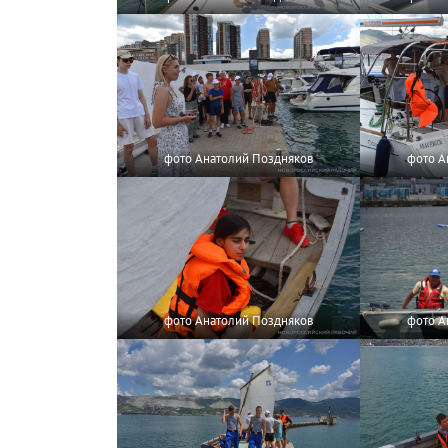
фото Анатолий Поздняков
фото А
фото Анатолий Поздняков
фото А