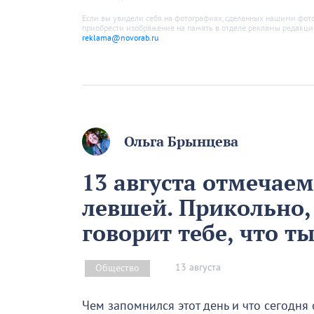
Если вы увидели себя на фотографиях, сделанных нашими фото
приобрести изображение на память в отделе рекламы редакции.
reklama@novorab.ru
Ольга Брынцева
13 августа отмечае
левшей. Прикольно,
говорит тебе, что т
13 августа
Общество
Чем запомнился этот день и что сегодня