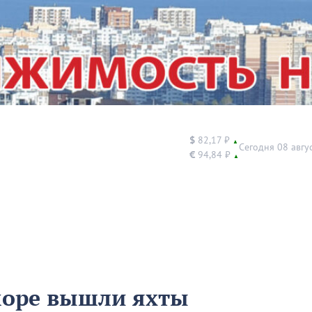
$
82,17 ₽
▲
Сегодня 08 авгу
€
94,84 ₽
▲
море вышли яхты