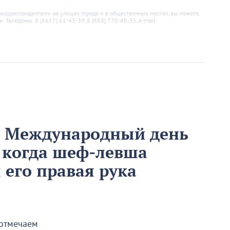
корреспондентами на улицах города и в общественных местах, вы можете
 Телефоны: 8 (8617) 61-43-39, 8 (988) 770-48-35, e-mail:
м Международный день
 когда шеф-левша
ы его правая рука
 отмечаем