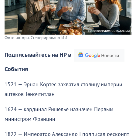
Фото автора. Сгенерировано ИИ
Подписывайтесь на НР в
События
1521 — Эрнан Кортес захватил столицу империи
ацтеков Теночтитлан
1624 — кардинал Ришелье назначен Первым
министром Франции
1822 — Император Александр I подписал рескрипт