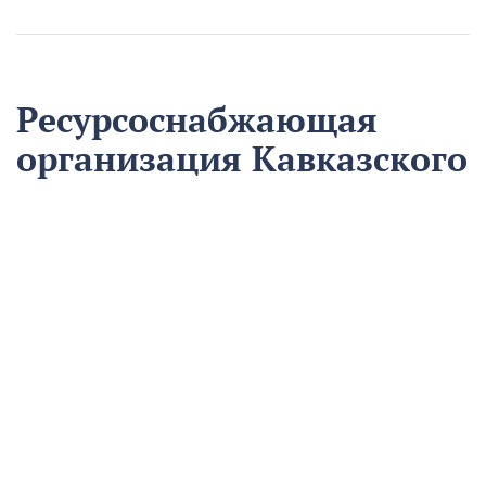
Ресурсоснабжающая
организация Кавказского
района на треть
сократила время
аварийно-
восстановительных
работ
13 августа
Нацпроекты
На предприятии «Водоканал» в Кропоткине