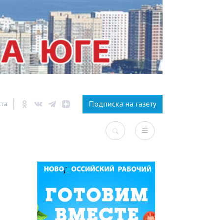
×
Подписка на газету
ста