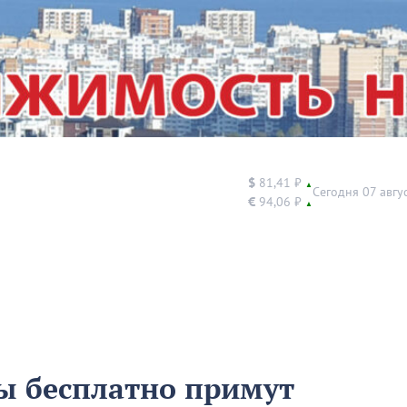
$
81,41 ₽
▲
Сегодня 07 авгу
€
94,06 ₽
▲
ы бесплатно примут