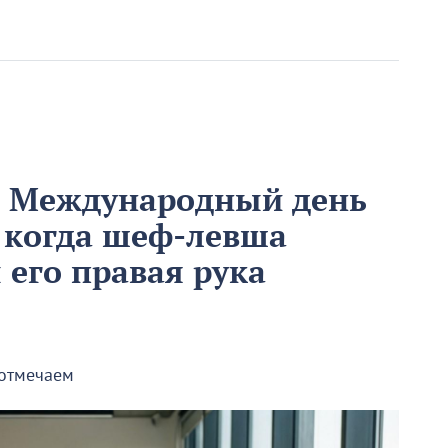
м Международный день
 когда шеф-левша
ы его правая рука
 отмечаем