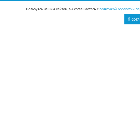
Пользуясь нашим сайтом, вы соглашаетесь с
политикой обработки пе
Новороссийск
Новости Новороссийск
Я сог
это интересно
Ресурсоснабжающая
организация Кавказского
района на треть
сократила время
аварийно-