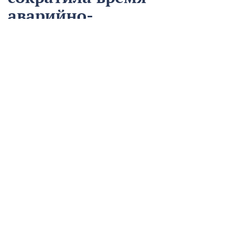
аварийно-
восстановительных
работ
13 августа
Нацпроекты
На предприятии «Водоканал» в Кропоткине
оптимизировали процесс проведения аварийно-
восстановительных работ в рамках регионального
проекта «Бережливый регион».