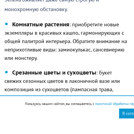
монохромную обстановку.
Комнатные растения
: приобретите новые
экземпляры в красивых кашпо, гармонирующих с
общей палитрой интерьера. Обратите внимание на
неприхотливые виды: замиокулькас, сансевиерию
или монстеру.
Срезанные цветы и сухоцветы
: букет
свежих сезонных цветов в лаконичной вазе или
композиция из сухоцветов (пампасная трава,
хлопок, лагурус) добавит пространству
Пользуясь нашим сайтом, вы соглашаетесь с
политикой обработки пе
изысканности.
Я сог
4. Настенный декор: галерея