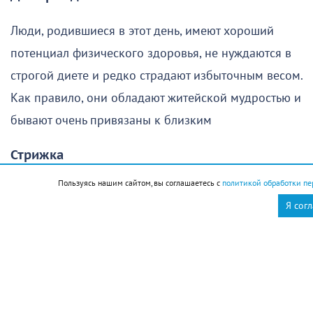
Люди, родившиеся в этот день, имеют хороший
потенциал физического здоровья, не нуждаются в
строгой диете и редко страдают избыточным весом.
Как правило, они обладают житейской мудростью и
бывают очень привязаны к близким
Стрижка
Пользуясь нашим сайтом, вы соглашаетесь с
политикой обработки пе
Поход в парикмахерскую в этот день желательно
Я сог
отменить
Новороссийск
Новости Новороссийск
это интересно