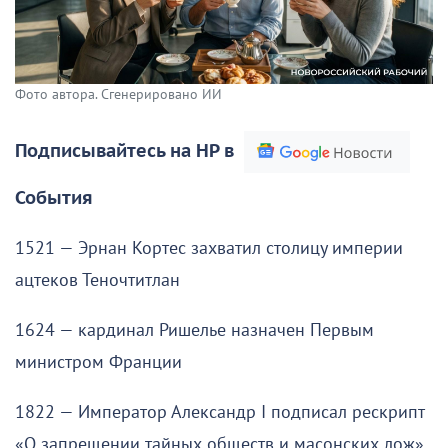
Фото автора. Сгенерировано ИИ
Подписывайтесь на НР в
События
1521 — Эрнан Кортес захватил столицу империи
ацтеков Теночтитлан
1624 — кардинал Ришелье назначен Первым
министром Франции
1822 — Император Александр I подписал рескрипт
«О запрещении тайных обществ и масонских лож»