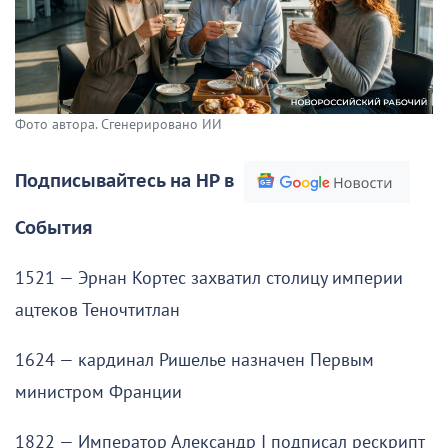
Фото автора. Сгенерировано ИИ
Подписывайтесь на НР в
События
1521 — Эрнан Кортес захватил столицу империи
ацтеков Теночтитлан
1624 — кардинал Ришелье назначен Первым
министром Франции
1822 — Император Александр I подписал рескрипт