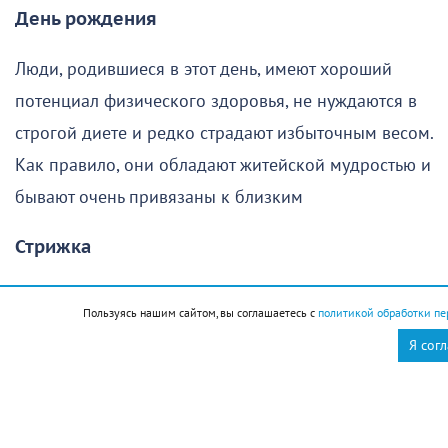
День рождения
Люди, родившиеся в этот день, имеют хороший
потенциал физического здоровья, не нуждаются в
строгой диете и редко страдают избыточным весом.
Как правило, они обладают житейской мудростью и
бывают очень привязаны к близким
Стрижка
Поход в парикмахерскую в этот день желательно
Пользуясь нашим сайтом, вы соглашаетесь с
политикой обработки пе
отменить
Я сог
Новороссийск
Новости Новороссийск
это интересно