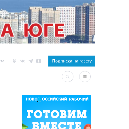
×
Подписка на газету
ста