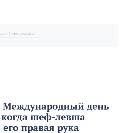
ости Новороссийск
м Международный день
 когда шеф-левша
ы его правая рука