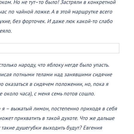
рком. Но не тут–то было! Застряли в конкретной
 час по чайной ложке. А в этой маршрутке всего
ухие, без форточек. И даже люк какой-то слабо
еяло.
олько народу, что яблоку негде было упасть.
ависая потными телами над занявшими сидячие
о оказаться в сидячем положении, но, пока я
 около часа), с меня семь потов сошло.
 я – выжатый лимон, постепенно приходя в себя
может прихватить в такой духоте. Что же дальше
т такие душегубки выходить будут? Евгения