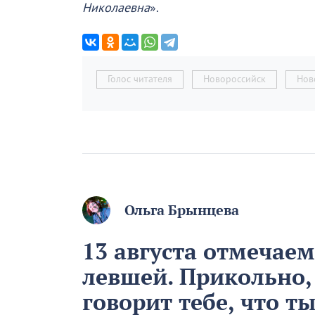
Николаевна
».
Голос читателя
Новороссийск
Нов
Ольга Брынцева
13 августа отмечае
левшей. Прикольно,
говорит тебе, что т