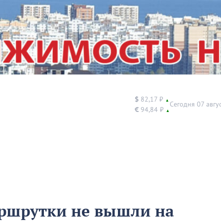
$
82,17 ₽
▲
Сегодня 07 авгу
€
94,84 ₽
▲
аршрутки не вышли на