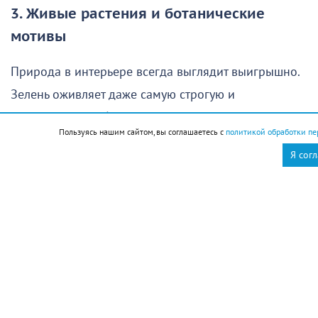
3. Живые растения и ботанические
мотивы
Природа в интерьере всегда выглядит выигрышно.
Зелень оживляет даже самую строгую и
монохромную обстановку.
Пользуясь нашим сайтом, вы соглашаетесь с
политикой обработки пе
Комнатные растения
: приобретите новые
Я сог
экземпляры в красивых кашпо, гармонирующих с
общей палитрой интерьера. Обратите внимание на
неприхотливые виды: замиокулькас, сансевиерию
или монстеру.
Срезанные цветы и сухоцветы
: букет
свежих сезонных цветов в лаконичной вазе или
композиция из сухоцветов (пампасная трава,