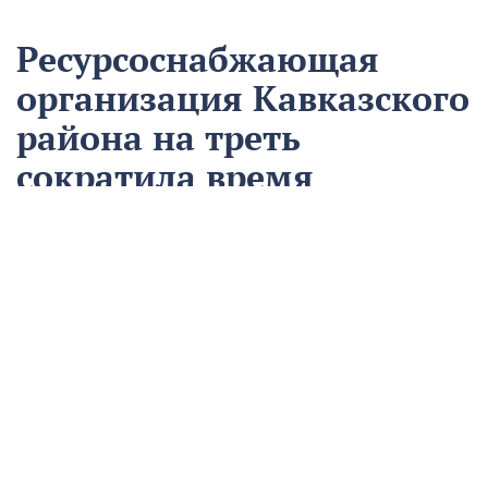
Ресурсоснабжающая
организация Кавказского
района на треть
сократила время
аварийно-
восстановительных
работ
13 августа
Нацпроекты
На предприятии «Водоканал» в Кропоткине
оптимизировали процесс проведения аварийно-
восстановительных работ в рамках регионального