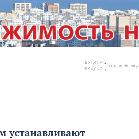
$
81,41 ₽
▲
Сегодня 06 авгу
€
94,06 ₽
▲
м устанавливают