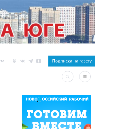
×
Подписка на газету
ста