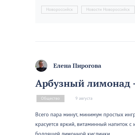
Новороссийск
Новости Новороссийск
Елена Пирогова
Арбузный лимонад –
9 августа
Общество
Всего пара минут, минимум простых инг
красуется яркий, витаминный напиток с
бодрящей лимонной кислинки.