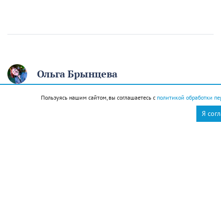
Ольга Брынцева
12 августа отмечаем
Пользуясь нашим сайтом, вы соглашаетесь с
политикой обработки пе
Я сог
День молодёжи. Если вам
начинают говорить, что
вы ещё молодой, то вы
уже старый
12 августа
Общество