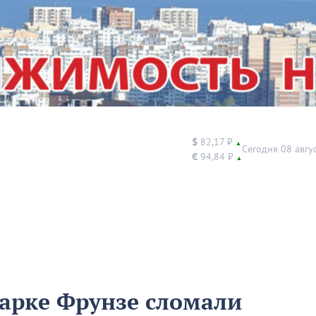
$
82,17 ₽
▲
Сегодня 08 авгу
€
94,84 ₽
▲
парке Фрунзе сломали