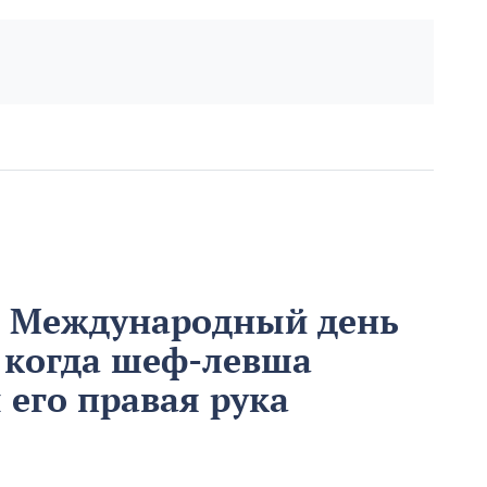
м Международный день
 когда шеф-левша
ы его правая рука