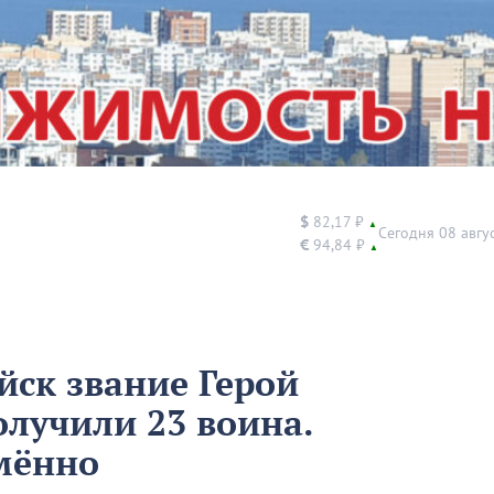
$
82,17 ₽
▲
Сегодня 08 авгу
€
94,84 ₽
▲
йск звание Герой
олучили 23 воина.
мённо