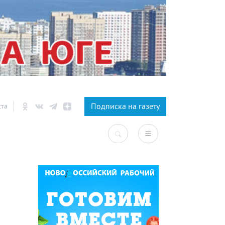
×
Подписка на газету
ста