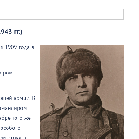
43 гг.)
я 1909 года в
тором
.
ующей армии. В
командиром
абре того же
 особого
ем отряд в