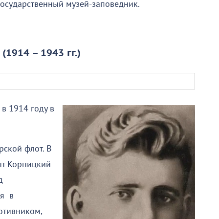
осударственный музей-заповедник.
914 – 1943 гг.)
в 1914 году в
ской флот. В
нт Корницкий
д
ся в
ротивником,