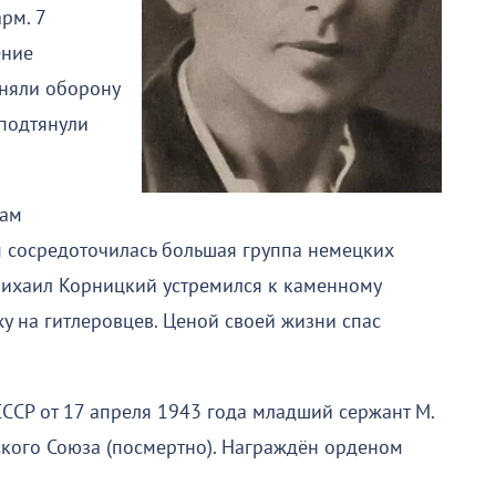
рм. 7
ение
аняли оборону
 подтянули
цам
 сосредоточилась большая группа немецких
Михаил Корницкий устремился к каменному
ху на гитлеровцев. Ценой своей жизни спас
ССР от 17 апреля 1943 года младший сержант М.
ского Союза (посмертно). Награждён орденом