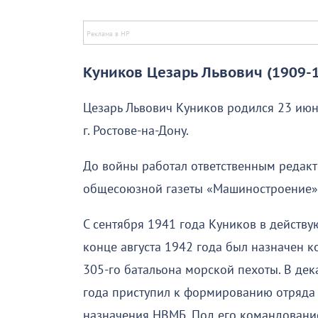
Куников Цезарь Львович (1909-19
Цезарь Львович Куников родился 23 июн
г. Ростове-на-Дону.
До войны работал ответственным редак
общесоюзной газеты «Машиностроение»
С сентября 1941 года Куников в действ
конце августа 1942 года был назначен 
305-го батальона морской пехоты. В дек
года приступил к формированию отряда
назначения НВМБ. Под его командовани