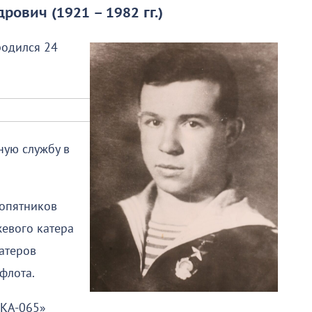
ович (1921 – 1982 гг.)
родился 24
ную службу в
ропятников
евого катера
атеров
флота.
СКА-065»