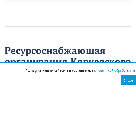
Ресурсоснабжающая
организация Кавказского
района на треть
Пользуясь нашим сайтом, вы соглашаетесь с
политикой обработки пе
сократила время
Я сог
аварийно-
восстановительных
работ
13 августа
Нацпроекты