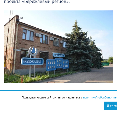
проекта «Бережливый регион».
Подписывайтесь на НР в
Пользуясь нашим сайтом, вы соглашаетесь с
политикой обработки пе
Я сог
— Реализация проектов повышения
производительности позволила создать