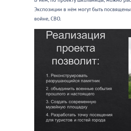
В нём, по проекту школьницы, можно ра
Экспозиции в нём могут быть посвящены
войне, СВО.