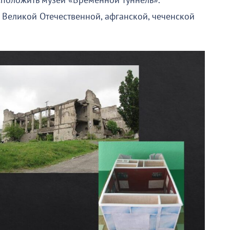
сположить музей «Временной туннель».
 Великой Отечественной, афганской, чеченской