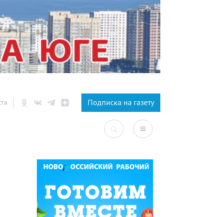
×
Подписка на газету
ста