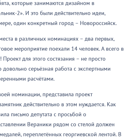
бята, которые занимаются дизайном в
ник-2». И это были действительно идеи,
мере, один конкретный город – Новороссийск.
места в различных номинациях – два первых,
говое мероприятие поехали 14 человек. А всего в
 Проект для этого состязания – не просто
то довольно серьёзная работа с экспертными
веренными расчётами.
воей номинации, представила проект
амятник действительно в этом нуждается. Как
ла письмо депутата с просьбой о
едставлении Вераники рядом со стелой должен
 медалей, переплетённых георгиевской лентой. В