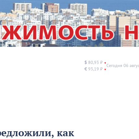
$
80,93 ₽
▼
Сегодня 06 авгу
€
93,19 ₽
▼
едложили, как