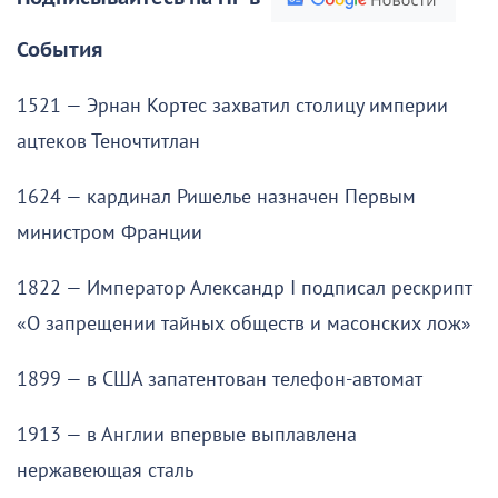
События
1521 — Эрнан Кортес захватил столицу империи
ацтеков Теночтитлан
1624 — кардинал Ришелье назначен Первым
министром Франции
1822 — Император Александр I подписал рескрипт
«О запрещении тайных обществ и масонских лож»
1899 — в США запатентован телефон-автомат
1913 — в Англии впервые выплавлена
нержавеющая сталь