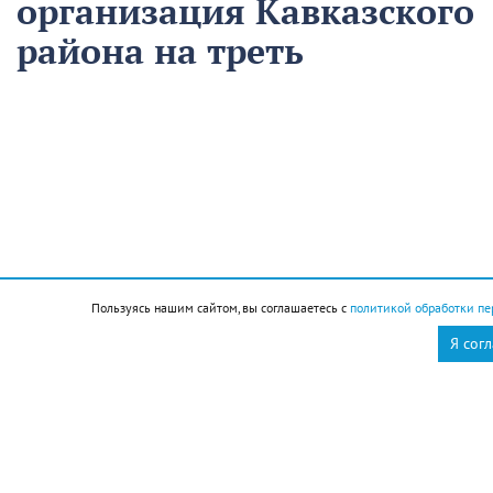
организация Кавказского
района на треть
сократила время
аварийно-
восстановительных
работ
13 августа
Нацпроекты
Пользуясь нашим сайтом, вы соглашаетесь с
политикой обработки пе
На предприятии «Водоканал» в Кропоткине
Я сог
оптимизировали процесс проведения аварийно-
восстановительных работ в рамках регионального
проекта «Бережливый регион».