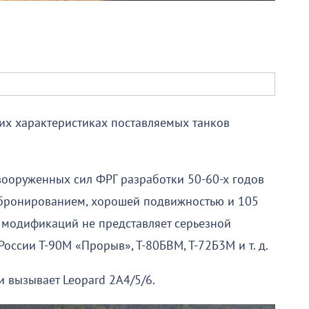
ких характеристиках поставляемых танков
вооруженных сил ФРГ разработки 50-60-х годов
 бронированием, хорошей подвижностью и 105
х модификаций не представляет серьезной
ссии Т-90М «Прорыв», Т-80БВМ, Т-72Б3М и т. д.
 вызывает Leopard 2A4/5/6.