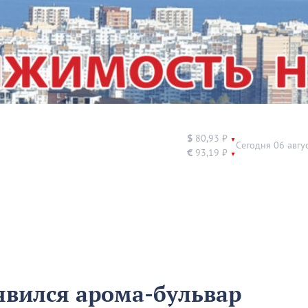
$
80,93 ₽
▼
Сегодня 06 авгу
€
93,19 ₽
▼
явился арома-бульвар