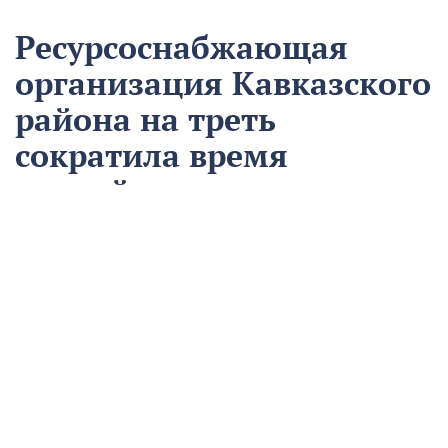
Ресурсоснабжающая
организация Кавказского
района на треть
сократила время
аварийно-
восстановительных
работ
13 августа
Нацпроекты
На предприятии «Водоканал» в Кропоткине
оптимизировали процесс проведения аварийно-
восстановительных работ в рамках регионального