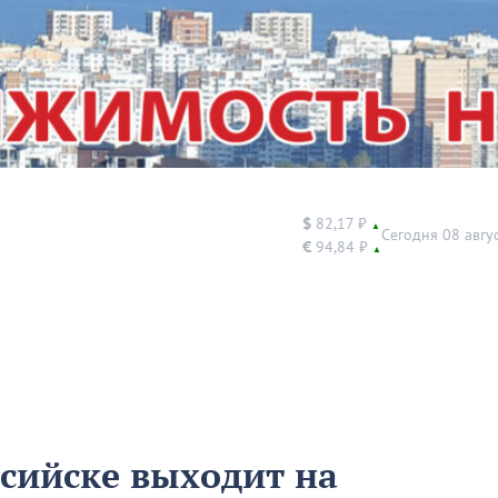
$
82,17 ₽
▲
Сегодня 08 авгу
€
94,84 ₽
▲
ссийске выходит на