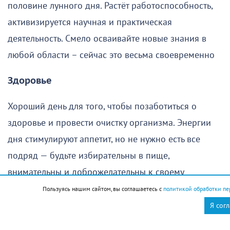
половине лунного дня. Растёт работоспособность,
активизируется научная и практическая
деятельность. Смело осваивайте новые знания в
любой области – сейчас это весьма своевременно
Здоровье
Хороший день для того, чтобы позаботиться о
здоровье и провести очистку организма. Энергии
дня стимулируют аппетит, но не нужно есть все
подряд — будьте избирательны в пище,
внимательны и доброжелательны к своему
организму. Исходя из пищевых предпочтений
Пользуясь нашим сайтом, вы соглашаетесь с
политикой обработки пе
можно подобрать себе диету на весь месяц.
Я сог
Заболевший в этот день быстро поправится