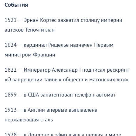
События
1521 — Эрнан Кортес захватил столицу империи
ацтеков Теночтитлан
1624 — кардинал Ришелье назначен Первым
министром Франции
1822 — Император Александр I подписал рескрипт
«О запрещении тайных обществ и масонских лож»
1899 — в США запатентован телефон-автомат
1913 — в Англии впервые выплавлена
нержавеющая сталь
1928 — в Лондоне в эфир вышла первая в мире