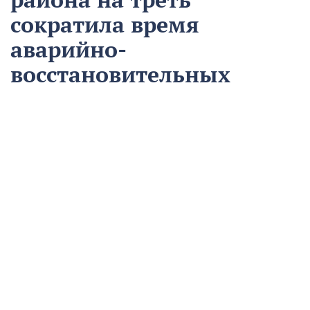
сократила время
аварийно-
восстановительных
работ
13 августа
Нацпроекты
На предприятии «Водоканал» в Кропоткине
оптимизировали процесс проведения аварийно-
восстановительных работ в рамках регионального
проекта «Бережливый регион».