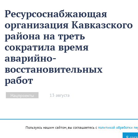
Ресурсоснабжающая
организация Кавказского
района на треть
сократила время
аварийно-
восстановительных
работ
13 августа
Нацпроекты
На предприятии «Водоканал» в Кропоткине
оптимизировали процесс проведения аварийно-
Пользуясь нашим сайтом, вы соглашаетесь с
политикой обработки пе
восстановительных работ в рамках регионального
Я сог