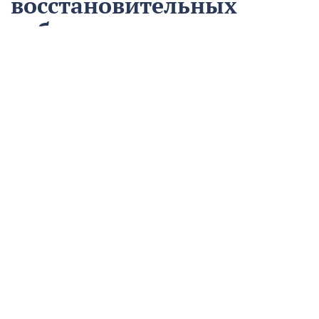
восстановительных
работ
13 августа
Нацпроекты
На предприятии «Водоканал» в Кропоткине
оптимизировали процесс проведения аварийно-
восстановительных работ в рамках регионального
проекта «Бережливый регион».