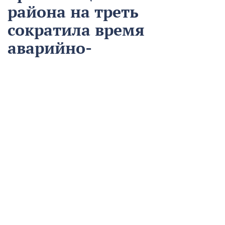
района на треть
сократила время
аварийно-
восстановительных
работ
13 августа
Нацпроекты
На предприятии «Водоканал» в Кропоткине
оптимизировали процесс проведения аварийно-
восстановительных работ в рамках регионального
проекта «Бережливый регион».