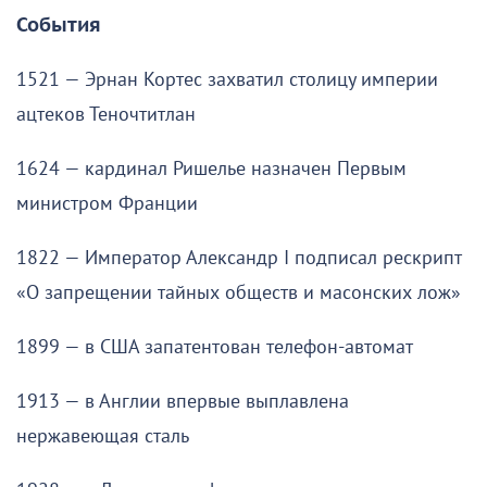
События
1521 — Эрнан Кортес захватил столицу империи
ацтеков Теночтитлан
1624 — кардинал Ришелье назначен Первым
министром Франции
1822 — Император Александр I подписал рескрипт
«О запрещении тайных обществ и масонских лож»
1899 — в США запатентован телефон-автомат
1913 — в Англии впервые выплавлена
нержавеющая сталь