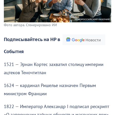
Фото автора. Сгенерировано ИИ
Подписывайтесь на НР в
События
1521 — Эрнан Кортес захватил столицу империи
ацтеков Теночтитлан
1624 — кардинал Ришелье назначен Первым
министром Франции
1822 — Император Александр I подписал рескрипт
«О запрещении тайных обществ и масонских лож»