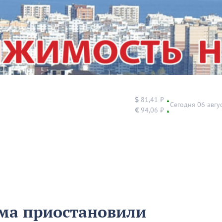
$
81,41 ₽
▲
Сегодня 06 авгу
€
94,06 ₽
▲
има приостановили