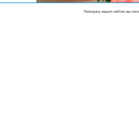
Пользуясь нашим сайтом, вы согл
Подписывайтесь на НР в
Ингредиенты: арбуз 300 г, лимонный с
Приготовление:
разрезать арбуз на не
косточек.