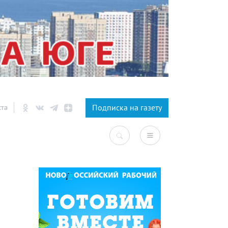
×
Подписка на газету
ста