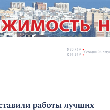
$
80,93 ₽
▼
Сегодня 06 авгу
€
93,19 ₽
▼
ставили работы лучших