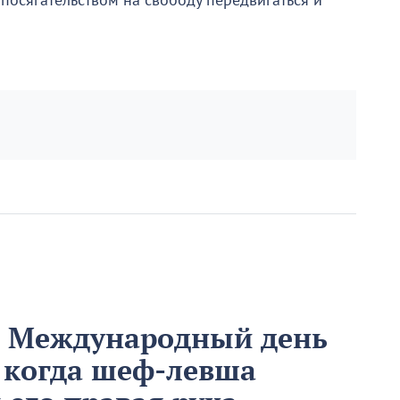
 посягательством на свободу передвигаться и
м Международный день
 когда шеф-левша