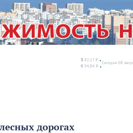
$
82,17 ₽
▲
Сегодня 08 авгу
€
94,84 ₽
▲
 лесных дорогах