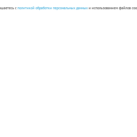
ашаетесь с
политикой обработки персональных данных
и использованием файлов coo
империи ацтеков Теночтитлан
рвым министром Франции
 рескрипт «О запрещении тайных обществ и
омат