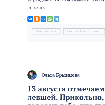
заграждению, кто-то возмущён и считает
отдыхать.
Новороссийск
Новости Новороссийск
Ольга Брынцева
13 августа отмечае
левшей. Прикольно,