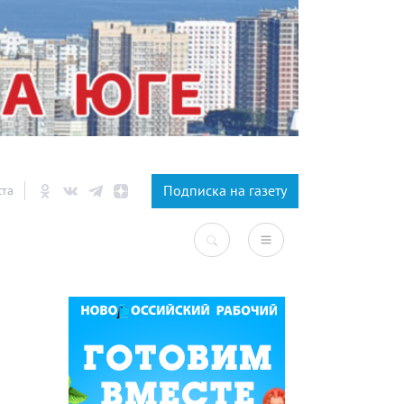
×
Подписка на газету
ста