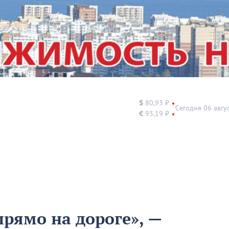
$
80,93 ₽
▼
Сегодня 06 авгу
€
93,19 ₽
▼
рямо на дороге», —