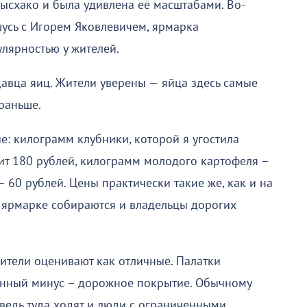
Мысхако и была удивлена её масштабами. Во-
шусь с Игорем Яковлевичем, ярмарка
лярностью у жителей.
давца яиц. Жители уверены — яйца здесь самые
раньше.
е: килограмм клубники, которой я угостила
оит 180 рублей, килограмм молодого картофеля –
 – 60 рублей. Цены практически такие же, как и на
 ярмарке собираются и владельцы дорогих
ители оценивают как отличные. Палатки
венный минус – дорожное покрытие. Обычному
 ведь туда ходят и люди с ограниченными