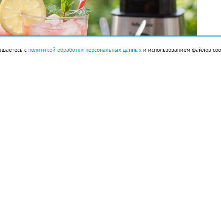
ашаетесь с
политикой обработки персональных данных
и использованием файлов coo
ок 160 г, сахарный сироп 3 ст. л., лед.
большие кубики, предварительно очистив его от