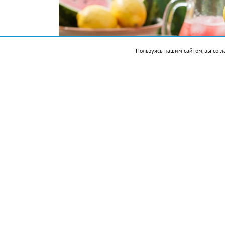
Пользуясь нашим сайтом, вы согл
Подписывайтесь на НР в
Ингредиенты: арбуз 300 г, лимонный с
Приготовление:
разрезать арбуз на не