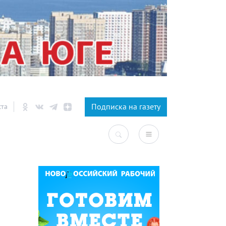
×
Подписка на газету
ста