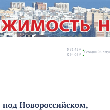
$
81,41 ₽
▲
Сегодня 06 авгу
€
94,06 ₽
▲
 под Новороссийском,