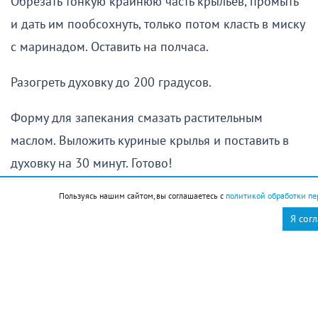
Обрезать тонкую крайнюю часть крыльев, промыть
и дать им пообсохнуть, только потом класть в миску
с маринадом. Оставить на полчаса.
Разогреть духовку до 200 градусов.
Форму для запекания смазать растительным
маслом. Выложить куриные крылья и поставить в
духовку на 30 минут. Готово!
Пользуясь нашим сайтом, вы соглашаетесь с
политикой обработки пе
Новороссийск
Новости Новороссийск
Я сог
Рецепты
это интересно