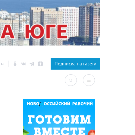
×
Подписка на газету
ста