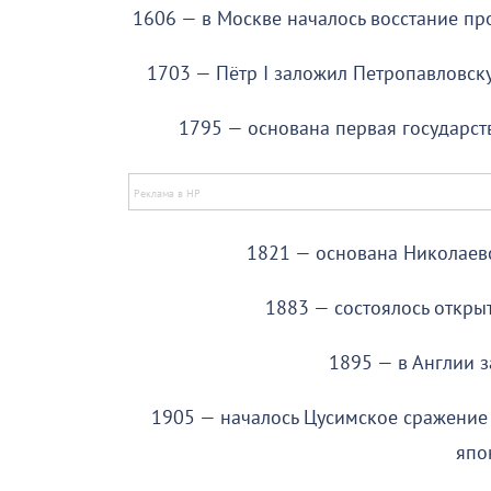
1606 — в Москве началось восстание пр
1703 — Пётр I заложил Петропавловску
1795 — основана первая государст
1821 — основана Николаев
1883 — состоялось откры
1895 — в Англии 
1905 — началось Цусимское сражение
япо