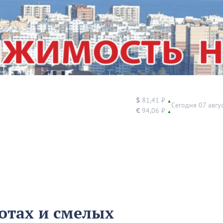
$
81,41 ₽
▲
Сегодня 07 авгу
€
94,06 ₽
▲
отах и смелых