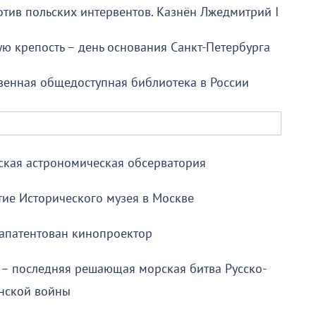
отив польских интервентов. Казнён Лжедмитрий I
ю крепость – день основания Санкт-Петербурга
венная общедоступная библиотека в России
ская астрономическая обсерватория
тие Исторического музея в Москве
запатентован кинопроектор
 – последняя решающая морская битва Русско-
нской войны