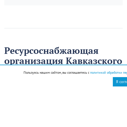
Ресурсоснабжающая
организация Кавказского
района на треть
Пользуясь нашим сайтом, вы соглашаетесь с
политикой обработки пе
сократила время
Я сог
аварийно-
восстановительных
работ
13 августа
Нацпроекты