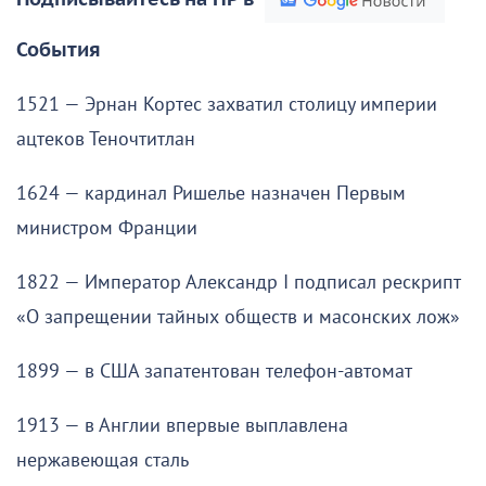
События
1521 — Эрнан Кортес захватил столицу империи
ацтеков Теночтитлан
1624 — кардинал Ришелье назначен Первым
министром Франции
1822 — Император Александр I подписал рескрипт
«О запрещении тайных обществ и масонских лож»
1899 — в США запатентован телефон-автомат
1913 — в Англии впервые выплавлена
нержавеющая сталь