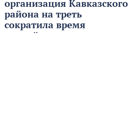
организация Кавказского
района на треть
сократила время
аварийно-
восстановительных
работ
13 августа
Нацпроекты
На предприятии «Водоканал» в Кропоткине
оптимизировали процесс проведения аварийно-
восстановительных работ в рамках регионального
проекта «Бережливый регион».