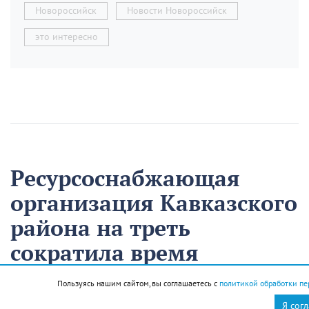
Новороссийск
Новости Новороссийск
это интересно
Ресурсоснабжающая
организация Кавказского
района на треть
сократила время
аварийно-
Пользуясь нашим сайтом, вы соглашаетесь с
политикой обработки пе
восстановительных
Я сог