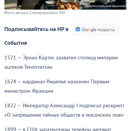
Фото автора. Сгенерировано ИИ
Подписывайтесь на НР в
События
1521 — Эрнан Кортес захватил столицу империи
ацтеков Теночтитлан
1624 — кардинал Ришелье назначен Первым
министром Франции
1822 — Император Александр I подписал рескрипт
«О запрещении тайных обществ и масонских лож»
1899 — в США запатентован телефон-автомат